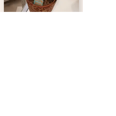
Jarros inloveforever
Ideal para uma pequena oferta , os
jarros inloveforever sao uma planta
de beleza rara. Apenas disponivel
em alguns periodos do ano
Mais preços sob consulta
Agualva shopping, R. António Nunes
Sequeira 36/38 loja a29/30,
2735-073
Agualva-Cacém
Tel: (+351)
936 741 530
Email: